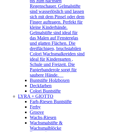
bis zum nächsten
Regenschauer. Gelmalstifte
sind wasserlöslich und lassen
sich mit dem Pinsel oder dem
Finger auftragen. Perfekt für
kleine Kinderhände.
Gelmalstifte sind ideal für
das Malen auf Fensterglas
und glatten Flächen. Die
dreiflächigen, bruchstabilen
Colori Wachsmalkreiden sind
ideal für Kindergarten ,
Schule und Freizeit. Die
Papierbanderole sorgt für
saubere Hände.
Buntstifte Holzboxen
Deckfarben
Colori Buntstifte
LYRA + GIOTTO
Farb-Riesen Buntstifte
Ferby
Groove
Wachs-Riesen
Wachsmalstifte &
Wachsmalblöcke