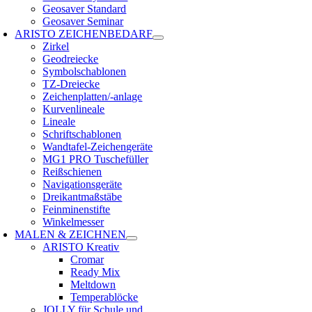
Geosaver Standard
Geosaver Seminar
ARISTO ZEICHENBEDARF
Zirkel
Geodreiecke
Symbolschablonen
TZ-Dreiecke
Zeichenplatten/-anlage
Kurvenlineale
Lineale
Schriftschablonen
Wandtafel-Zeichengeräte
MG1 PRO Tuschefüller
Reißschienen
Navigationsgeräte
Dreikantmaßstäbe
Feinminenstifte
Winkelmesser
MALEN & ZEICHNEN
ARISTO Kreativ
Cromar
Ready Mix
Meltdown
Temperablöcke
JOLLY für Schule und