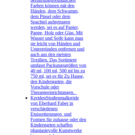
berührungsfreundlichen
Farben können mit den
Händen, dem Schwamm,
dem Pinsel oder dem
Spachtel aufgetragen
werden, sei es auf Papier,
Pappe, Holz oder Glas. Mit
Wasser und Seife kann man
sie leicht von Händen und
Untergründen entfernen und
auch aus den meisten
Textilien. Das Sortiment
umfasst Packungsgrößen von
40 ml, 100 ml, 500 ml bis zu
750 ml, sei es für Zu Hause,
den Kindergarten, die
Vorschule oder
Therapieeinrichtungen.
Kreiden
Straßenmalkreide
von Eberhard Faber in
verschiedenen
Etuisortierungen und
Formen für zuhause oder den
Kindergarten schaffen
phantasievolle Kunstwerke