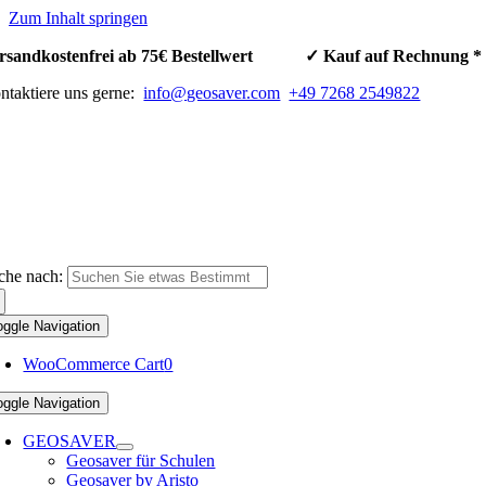
Zum Inhalt springen
rsandkostenfrei ab 75€ Bestellwert ✓ Kauf auf Rechnun
ntaktiere uns gerne:
info@geosaver.com
+49 7268 2549822
che nach:
oggle Navigation
WooCommerce Cart
0
oggle Navigation
GEOSAVER
Geosaver für Schulen
Geosaver by Aristo