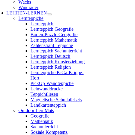
Wachs
Windräder
LEHREN-LERNEN
Lernteppiche
Lernteppich
Lernteppich Geografie
Boden-Puzzle Geografie
Lernteppich Mathematik
Zahlenstrahl-Teppiche
Lernteppich Sachunterricht
Lernteppich Deutsch
Lernteppich Kunsterziehung
Lernteppich Religion
Lernteppiche KiGa-Krippe-
Hort
PickUp-Wandteppiche
Leinwanddrucke
Teppichfliesen
Magnetische Schultafelsets
Landkartenteppich
Outdoor LernMats
Geografie
Mathematik
Sachunterricht
Soziale Kompetenz