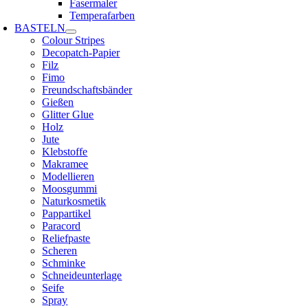
Fasermaler
Temperafarben
BASTELN
Colour Stripes
Decopatch-Papier
Filz
Fimo
Freundschaftsbänder
Gießen
Glitter Glue
Holz
Jute
Klebstoffe
Makramee
Modellieren
Moosgummi
Naturkosmetik
Pappartikel
Paracord
Reliefpaste
Scheren
Schminke
Schneideunterlage
Seife
Spray