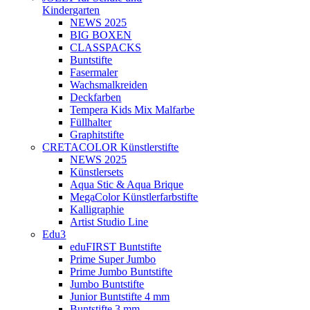
Kindergarten
NEWS 2025
BIG BOXEN
CLASSPACKS
Buntstifte
Fasermaler
Wachsmalkreiden
Deckfarben
Tempera Kids Mix Malfarbe
Füllhalter
Graphitstifte
CRETACOLOR Künstlerstifte
NEWS 2025
Künstlersets
Aqua Stic & Aqua Brique
MegaColor Künstlerfarbstifte
Kalligraphie
Artist Studio Line
Edu3
eduFIRST Buntstifte
Prime Super Jumbo
Prime Jumbo Buntstifte
Jumbo Buntstifte
Junior Buntstifte 4 mm
Buntstifte 3 mm