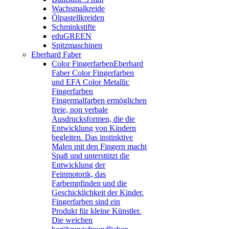
Wachsmalkreide
Ölpastellkreiden
Schminkstifte
eduGREEN
Spitzmaschinen
Eberhard Faber
Color Fingerfarben
Eberhard
Faber Color Fingerfarben
und EFA Color Metallic
Fingerfarben
Fingermalfarben ermöglichen
freie, non verbale
Ausdrucksformen, die die
Entwicklung von Kindern
begleiten. Das instinktive
Malen mit den Fingern macht
Spaß und unterstützt die
Entwicklung der
Feinmotorik, das
Farbempfinden und die
Geschicklichkeit der Kinder.
Fingerfarben sind ein
Produkt für kleine Künstler.
Die weichen