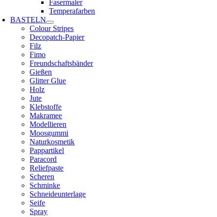
Fasermaler
Temperafarben
BASTELN
Colour Stripes
Decopatch-Papier
Filz
Fimo
Freundschaftsbänder
Gießen
Glitter Glue
Holz
Jute
Klebstoffe
Makramee
Modellieren
Moosgummi
Naturkosmetik
Pappartikel
Paracord
Reliefpaste
Scheren
Schminke
Schneideunterlage
Seife
Spray