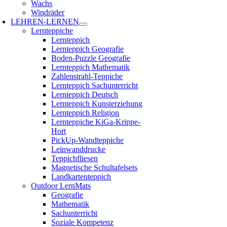
Wachs
Windräder
LEHREN-LERNEN
Lernteppiche
Lernteppich
Lernteppich Geografie
Boden-Puzzle Geografie
Lernteppich Mathematik
Zahlenstrahl-Teppiche
Lernteppich Sachunterricht
Lernteppich Deutsch
Lernteppich Kunsterziehung
Lernteppich Religion
Lernteppiche KiGa-Krippe-
Hort
PickUp-Wandteppiche
Leinwanddrucke
Teppichfliesen
Magnetische Schultafelsets
Landkartenteppich
Outdoor LernMats
Geografie
Mathematik
Sachunterricht
Soziale Kompetenz