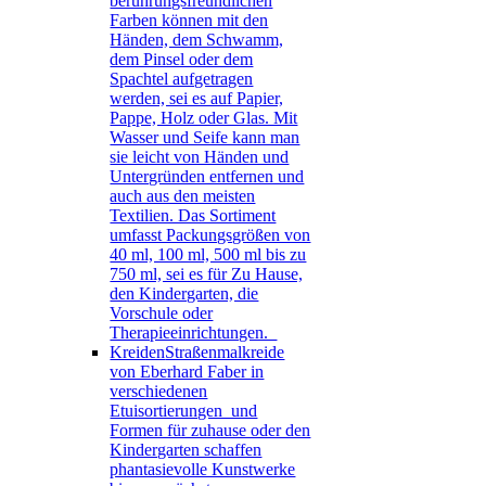
berührungsfreundlichen
Farben können mit den
Händen, dem Schwamm,
dem Pinsel oder dem
Spachtel aufgetragen
werden, sei es auf Papier,
Pappe, Holz oder Glas. Mit
Wasser und Seife kann man
sie leicht von Händen und
Untergründen entfernen und
auch aus den meisten
Textilien. Das Sortiment
umfasst Packungsgrößen von
40 ml, 100 ml, 500 ml bis zu
750 ml, sei es für Zu Hause,
den Kindergarten, die
Vorschule oder
Therapieeinrichtungen.
Kreiden
Straßenmalkreide
von Eberhard Faber in
verschiedenen
Etuisortierungen und
Formen für zuhause oder den
Kindergarten schaffen
phantasievolle Kunstwerke