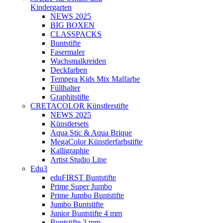
Kindergarten
NEWS 2025
BIG BOXEN
CLASSPACKS
Buntstifte
Fasermaler
Wachsmalkreiden
Deckfarben
Tempera Kids Mix Malfarbe
Füllhalter
Graphitstifte
CRETACOLOR Künstlerstifte
NEWS 2025
Künstlersets
Aqua Stic & Aqua Brique
MegaColor Künstlerfarbstifte
Kalligraphie
Artist Studio Line
Edu3
eduFIRST Buntstifte
Prime Super Jumbo
Prime Jumbo Buntstifte
Jumbo Buntstifte
Junior Buntstifte 4 mm
Buntstifte 3 mm