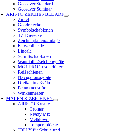
Geosaver Standard
Geosaver Seminar
ARISTO ZEICHENBEDARF
Zirkel
Geodreiecke
Symbolschablonen
TZ-Dreiecke
Zeichenplatten/-anlage
Kurvenlineale
Lineale
Schriftschablonen
Wandtafel-Zeichengeräte
MG1 PRO Tuschefüller
Reißschienen
Navigationsgeräte
Dreikantmaßstäbe
Feinminenstifte
Winkelmesser
MALEN & ZEICHNEN
ARISTO Kreativ
Cromar
Ready Mix
Meltdown
Temperablöcke
JOLLY für Schule und