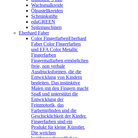
Wachsmalkreide
Ölpastellkreiden
Schminkstifte
eduGREEN
Spitzmaschinen
Eberhard Faber
Color Fingerfarben
Eberhard
Faber Color Fingerfarben
und EFA Color Metallic
Fingerfarben
Fingermalfarben ermöglichen
freie, non verbale
Ausdrucksformen, die die
Entwicklung von Kindern
begleiten. Das instinktive
Malen mit den Fingern macht
Spaß und unterstützt die
Entwicklung der
Feinmotorik, das
Farbempfinden und die
Geschicklichkeit der Kinder.
Fingerfarben sind ein
Produkt für kleine Künstler.
Die weichen