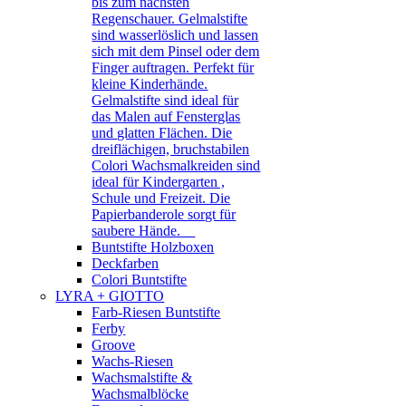
bis zum nächsten
Regenschauer. Gelmalstifte
sind wasserlöslich und lassen
sich mit dem Pinsel oder dem
Finger auftragen. Perfekt für
kleine Kinderhände.
Gelmalstifte sind ideal für
das Malen auf Fensterglas
und glatten Flächen. Die
dreiflächigen, bruchstabilen
Colori Wachsmalkreiden sind
ideal für Kindergarten ,
Schule und Freizeit. Die
Papierbanderole sorgt für
saubere Hände.
Buntstifte Holzboxen
Deckfarben
Colori Buntstifte
LYRA + GIOTTO
Farb-Riesen Buntstifte
Ferby
Groove
Wachs-Riesen
Wachsmalstifte &
Wachsmalblöcke