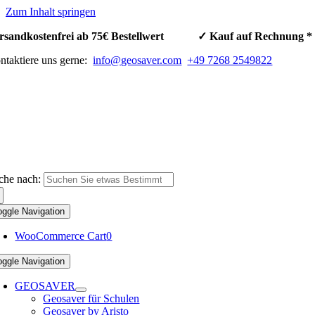
Zum Inhalt springen
rsandkostenfrei ab 75€ Bestellwert ✓ Kauf auf Rechnun
ntaktiere uns gerne:
info@geosaver.com
+49 7268 2549822
che nach:
oggle Navigation
WooCommerce Cart
0
oggle Navigation
GEOSAVER
Geosaver für Schulen
Geosaver by Aristo